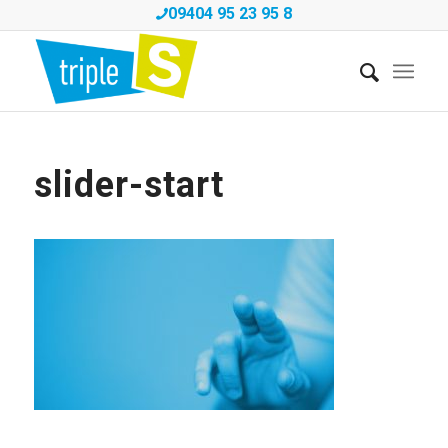
09404 95 23 95 8
slider-start