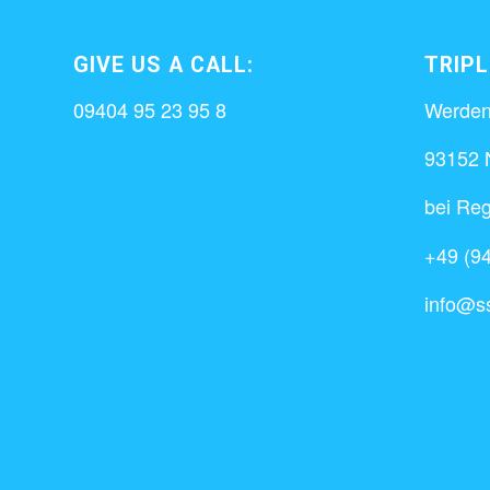
GIVE US A CALL:
TRIP
09404 95 23 95 8
Werden
93152 N
bei Re
+49 (94
info@s