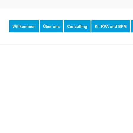
Willkommen
Über uns
Consulting
KI, RPA und BPM